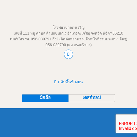
a
a
m
h
c
st
ail
ar
e
o
e
b
d
โรงพยาบาลดงเจริญ
เลขที่ 111 หมู่ ตำบล สำนักขุนเณร อำเภอดงเจริญ จังหวัด พิจิตร 66210
o
o
เบอร์โทร รพ. 056-039791 ถึง2 (ติดต่อพยาบาล,เจ้าหน้าที่งานประกันฯ อื่นๆ)
056-039790 (ต่อ ตรงบริหาร)
o
n
k
กลับขึ้นข้างบน
มือถือ
เดสก์ทอป