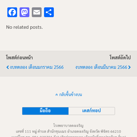
F
M
E
S
ac
as
m
h
No related posts.
e
to
ai
ar
b
d
l
e
o
o
โพสต์ก่อนหน้า
o
n
โพสต์ถัดไป
งบทดลอง เดือนมกราคม 2566
งบทดลอง เดือนมีนาคม 2566
k
กลับขึ้นข้างบน
มือถือ
เดสก์ทอป
โรงพยาบาลดงเจริญ
เลขที่ 111 หมู่ ตำบล สำนักขุนเณร อำเภอดงเจริญ จังหวัด พิจิตร 66210
เบอร์โทร รพ. 056-039791 ถึง2 (ติดต่อพยาบาล,เจ้าหน้าที่งานประกันฯ อื่นๆ)